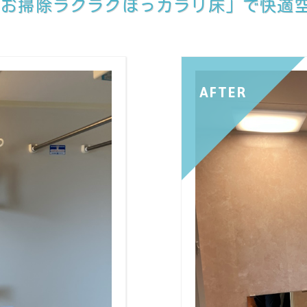
「お掃除ラクラクほっカラリ床」で快適
AFTER