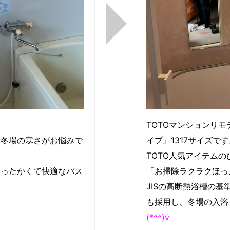
。
TOTOマンションリ
、冬場の寒さがお悩みで
イプ』1317サイズで
TOTO人気アイテム
あったかくて快適なバス
「お掃除ラクラクほっ
JISの高断熱浴槽の
も採用し、冬場の入浴
(*^^)v