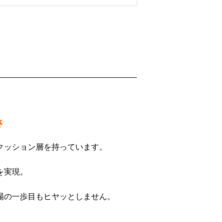
さ
クッション層を持っています。
を実現。
場の一歩目もヒヤッとしません。