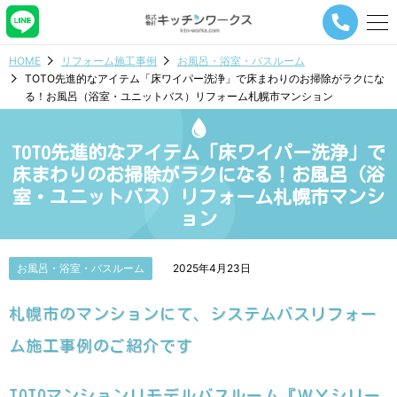
メ
ニ
ュ
HOME
リフォーム施工事例
お風呂・浴室・バスルーム
ー
TOTO先進的なアイテム「床ワイパー洗浄」で床まわりのお掃除がラクにな
ナ
る！お風呂（浴室・ユニットバス）リフォーム札幌市マンション
ビ
ゲ
ー
TOTO先進的なアイテム「床ワイパー洗浄」で
シ
ョ
床まわりのお掃除がラクになる！お風呂（浴
ン
室・ユニットバス）リフォーム札幌市マンシ
ボ
ョン
タ
ン
お風呂・浴室・バスルーム
2025年4月23日
札幌市のマンションにて、システムバスリフォー
ム施工事例のご紹介です
TOTOマンションリモデルバスルーム『ＷＹシリー