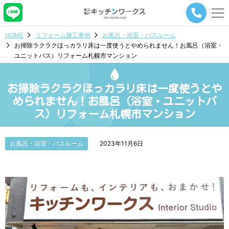
メ
ニ
ュ
HOME
リフォーム施工事例
お風呂・浴室・バスルーム
ー
お掃除ラクラクほっカラリ床は一度使うとやめられません！お風呂（浴室・
ナ
ユニットバス）リフォーム札幌市マンション
ビ
ゲ
ー
お掃除ラクラクほっカラリ床は一度使うとや
シ
ョ
められません！お風呂（浴室・ユニットバ
ン
ス）リフォーム札幌市マンション
ボ
タ
ン
お風呂・浴室・バスルーム
2023年11月6日