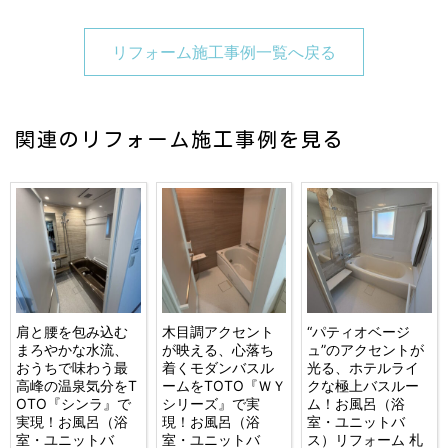
リフォーム施工事例一覧へ戻る
関連のリフォーム施工事例を見る
肩と腰を包み込む
木目調アクセント
“パティオベージ
まろやかな水流、
が映える、心落ち
ュ”のアクセントが
おうちで味わう最
着くモダンバスル
光る、ホテルライ
高峰の温泉気分をT
ームをTOTO『ＷＹ
クな極上バスルー
OTO『シンラ』で
シリーズ』で実
ム！お風呂（浴
実現！お風呂（浴
現！お風呂（浴
室・ユニットバ
室・ユニットバ
室・ユニットバ
ス）リフォーム 札