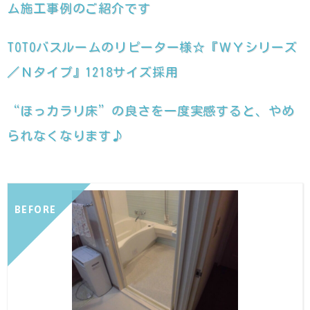
ム施工事例のご紹介です
TOTOバスルームのリピーター様☆『ＷＹシリーズ
／Ｎタイプ』1218サイズ採用
“ほっカラリ床”の良さを一度実感すると、やめ
られなくなります♪
BEFORE