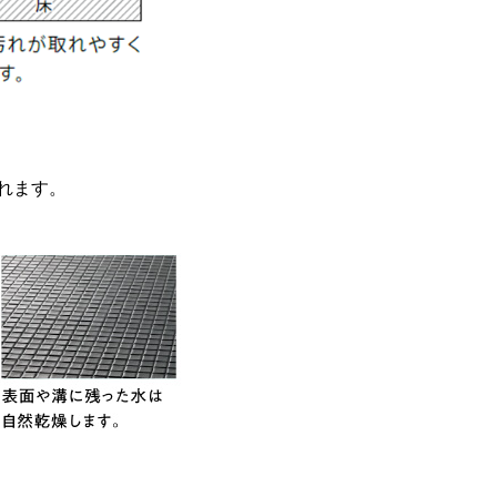
れます
。