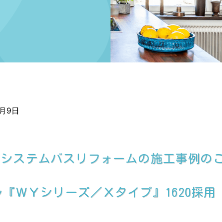
7月9日
てシステムバスリフォームの施工事例の
ル『ＷＹシリーズ／Ｘタイプ』1620採用