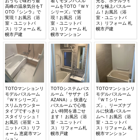
おうちで味わう最
着くモダンバスル
光る、ホテルライ
高峰の温泉気分をT
ームをTOTO『ＷＹ
クな極上バスルー
OTO『シンラ』で
シリーズ』で実
ム！お風呂（浴
実現！お風呂（浴
現！お風呂（浴
室・ユニットバ
室・ユニットバ
室・ユニットバ
ス）リフォーム 札
ス）リフォーム 札
ス）リフォーム 札
幌市戸建
幌市戸建
幌市マンション
TOTOマンションリ
TOTOシステムバス
TOTOマンションリ
モデルバスルーム
ルーム『サザナ（S
モデルバスルーム
『ＷＹシリーズ』
AZANA）』快適な
『ＷＴシリー
スリムカウンター
バスルームで心地
ズ』、リーズナブ
タイプですっきり
よい時間を過ごせ
ルに快適バスルー
スタイリッシュ！
ます！ お風呂（浴
ムへ！お風呂（浴
お風呂（浴室・ユ
室・ユニットバ
室・ユニットバ
ニットバス）リフ
ス） リフォーム札
ス）リフォーム 札
ォーム 恵庭市マン
幌市戸建
幌市マンション
ション