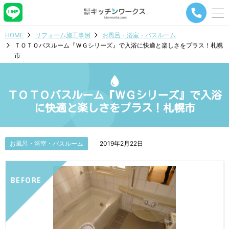
メ
ニ
ュ
HOME
リフォーム施工事例
お風呂・浴室・バスルーム
ー
ＴＯＴＯバスルーム『ＷＧシリーズ』で入浴に快適と楽しさをプラス！札幌
ナ
市
ビ
ゲ
ー
シ
ＴＯＴＯバスルーム『ＷＧシリーズ』で入浴
ョ
に快適と楽しさをプラス！札幌市
ン
ボ
タ
ン
お風呂・浴室・バスルーム
2019年2月22日
BEFORE