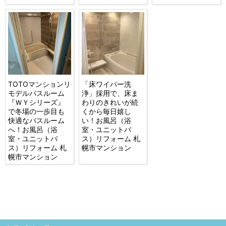
TOTOマンションリ
「床ワイパー洗
モデルバスルーム
浄」採用で、床ま
『ＷＹシリーズ』
わりのきれいが続
で冬場の一歩目も
くから毎日嬉し
快適なバスルーム
い！お風呂（浴
へ！お風呂（浴
室・ユニットバ
室・ユニットバ
ス）リフォーム 札
ス）リフォーム 札
幌市マンション
幌市マンション