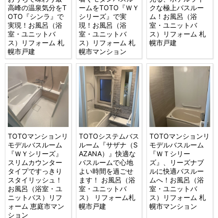
高峰の温泉気分をT
ームをTOTO『ＷＹ
クな極上バスルー
OTO『シンラ』で
シリーズ』で実
ム！お風呂（浴
実現！お風呂（浴
現！お風呂（浴
室・ユニットバ
室・ユニットバ
室・ユニットバ
ス）リフォーム 札
ス）リフォーム 札
ス）リフォーム 札
幌市戸建
幌市戸建
幌市マンション
TOTOマンションリ
TOTOシステムバス
TOTOマンションリ
モデルバスルーム
ルーム『サザナ（S
モデルバスルーム
『ＷＹシリーズ』
AZANA）』快適な
『ＷＴシリー
スリムカウンター
バスルームで心地
ズ』、リーズナブ
タイプですっきり
よい時間を過ごせ
ルに快適バスルー
スタイリッシュ！
ます！ お風呂（浴
ムへ！お風呂（浴
お風呂（浴室・ユ
室・ユニットバ
室・ユニットバ
ニットバス）リフ
ス） リフォーム札
ス）リフォーム 札
ォーム 恵庭市マン
幌市戸建
幌市マンション
ション