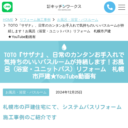
メ
ニ
ュ
HOME
リフォーム施工事例
お風呂・浴室・バスルーム
ー
TOTO『サザナ』、日常のカンタンお手入れで気持ちのいいバスルームが持
ナ
続します！お風呂（浴室・ユニットバス）リフォーム 札幌市戸建
ビ
★YouTube動画有
ゲ
ー
シ
TOTO『サザナ』、日常のカンタンお手入れで
ョ
ン
気持ちのいいバスルームが持続します！お風
ボ
呂（浴室・ユニットバス）リフォーム 札幌
タ
市戸建★YouTube動画有
ン
お風呂・浴室・バスルーム
2024年12月25日
札幌市の戸建住宅にて、システムバスリフォーム
施工事例のご紹介です