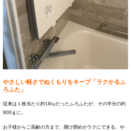
やさしい軽さでぬくもりをキープ「ラクかるふ
ろふた」
従来は１枚当たり約1.8㎏だったふろふたが、その半分の約
900ｇに。
お子様からご高齢の方まで、開け閉めがラクにできる、や