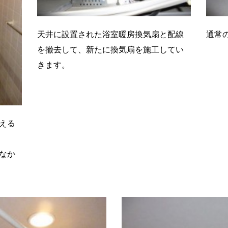
天井に設置された浴室暖房換気扇と配線
通常
を撤去して、新たに換気扇を施工してい
きます。
える
なか