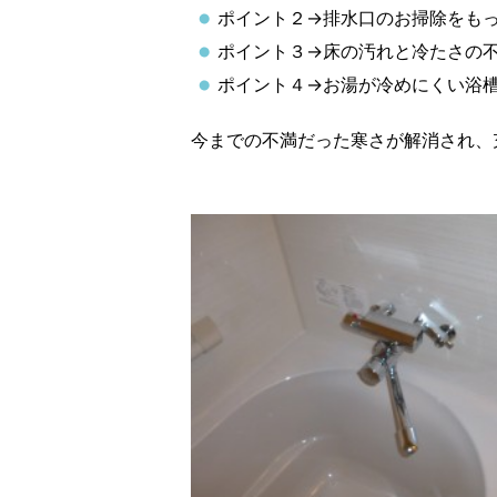
ポイント２→排水口のお掃除をも
ポイント３→床の汚れと冷たさの
ポイント４→お湯が冷めにくい浴
今までの不満だった寒さが解消され、