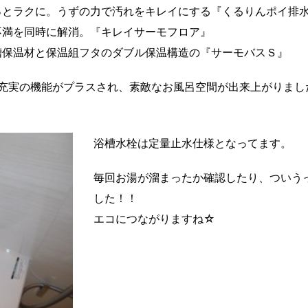
っとラクに。うずの力で汚れをキレイにする『くるりんポイ排
不満を同時に解消。『キレイサーモフロア』
槽保温材と保温組フタのダブル保温構造の『サーモバスＳ』
充実の機能がプラスされ、素敵なお風呂空間が出来上がりまし
浴槽水栓は定量止水仕様となってます。
毎回お湯が溜まったか確認したり、ついう
した！！
エコにつながりますね☆