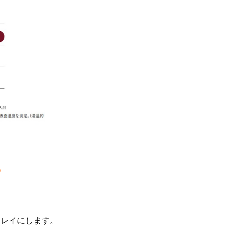
う
キレイにします。