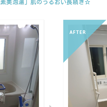
酸素美泡湯」肌のうるおい長続き☆
AFTER