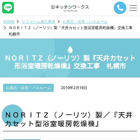
メ
ニ
ュ
HOME
リフォーム施工事例
お風呂・浴室・バスルーム
ー
ＮＯＲＩＴＺ（ノーリツ）製『天井カセット形浴室暖房乾燥機』交換工事
ナ
札幌市
ビ
ゲ
ー
シ
ＮＯＲＩＴＺ（ノーリツ）製『天井カセット
ョ
形浴室暖房乾燥機』交換工事 札幌市
ン
ボ
タ
ン
お風呂・浴室・バスルーム
2019年2月19日
ＮＯＲＩＴＺ（ノーリツ）製／『天井
カセット型浴室暖房乾燥機』