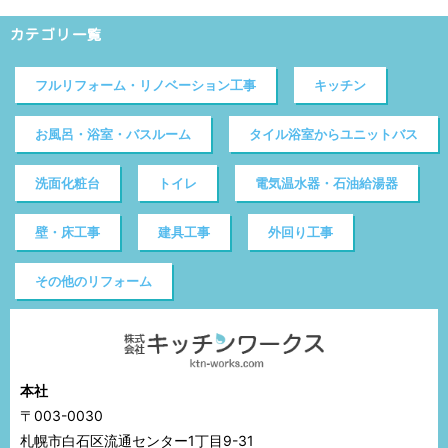
カテゴリ一覧
フルリフォーム・リノベーション工事
キッチン
お風呂・浴室・バスルーム
タイル浴室からユニットバス
洗面化粧台
トイレ
電気温水器・石油給湯器
壁・床工事
建具工事
外回り工事
その他のリフォーム
本社
〒003-0030
札幌市白石区流通センター1丁目9-31