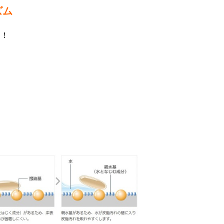
ズム
！！