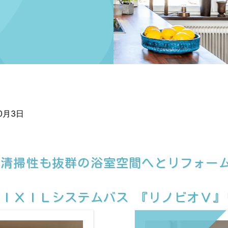
10月3日
で清掃性も抜群の浴室空間へとリフォー
ＩＸＩＬシステムバス 『リノビオＶ』