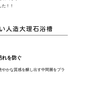
した！！
い人造大理石浴槽
汚れを防ぐ
艶やかな質感を醸し出す中間層をプラ