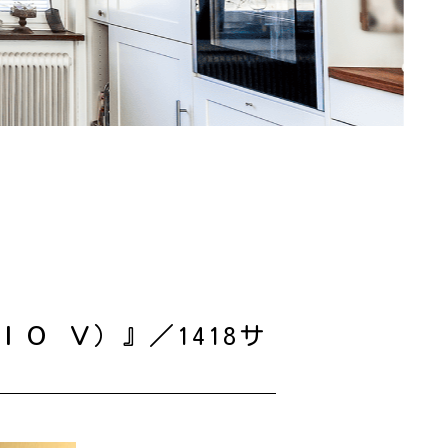
Ｏ Ｖ）』／1418サ