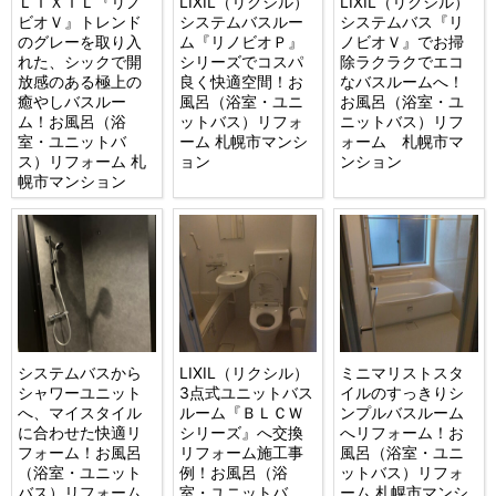
ＬＩＸＩＬ『リノ
LIXIL（リクシル）
LIXIL（リクシル）
ビオＶ』トレンド
システムバスルー
システムバス『リ
のグレーを取り入
ム『リノビオＰ』
ノビオＶ』でお掃
れた、シックで開
シリーズでコスパ
除ラクラクでエコ
放感のある極上の
良く快適空間！お
なバスルームへ！
癒やしバスルー
風呂（浴室・ユニ
お風呂（浴室・ユ
ム！お風呂（浴
ットバス）リフォ
ニットバス）リフ
室・ユニットバ
ーム 札幌市マンシ
ォーム 札幌市マ
ス）リフォーム 札
ョン
ンション
幌市マンション
システムバスから
LIXIL（リクシル）
ミニマリストスタ
シャワーユニット
3点式ユニットバス
イルのすっきりシ
へ、マイスタイル
ルーム『ＢＬＣＷ
ンプルバスルーム
に合わせた快適リ
シリーズ』へ交換
へリフォーム！お
フォーム！お風呂
リフォーム施工事
風呂（浴室・ユニ
（浴室・ユニット
例！お風呂（浴
ットバス）リフォ
バス）リフォーム
室・ユニットバ
ーム 札幌市マンシ