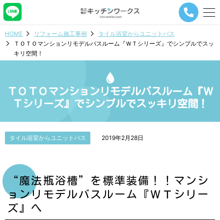
メ
ニ
ュ
HOME
リフォーム施工事例
タイル浴室からユニットバス
ー
ＴＯＴＯマンションリモデルバスルーム『ＷＴシリーズ』でシンプルでスッ
ナ
キリ空間！
ビ
ゲ
ー
シ
ＴＯＴＯマンションリモデルバスルーム『Ｗ
ョ
Ｔシリーズ』でシンプルでスッキリ空間！
ン
ボ
タ
ン
タイル浴室からユニットバス
2019年2月28日
“魔法瓶浴槽”を標準装備！！マンシ
ョンリモデルバスルーム『ＷＴシリー
ズ』へ