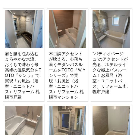
肩と腰を包み込む
木目調アクセント
“パティオベージ
まろやかな水流、
が映える、心落ち
ュ”のアクセントが
おうちで味わう最
着くモダンバスル
光る、ホテルライ
高峰の温泉気分をT
ームをTOTO『ＷＹ
クな極上バスルー
OTO『シンラ』で
シリーズ』で実
ム！お風呂（浴
実現！お風呂（浴
現！お風呂（浴
室・ユニットバ
室・ユニットバ
室・ユニットバ
ス）リフォーム 札
ス）リフォーム 札
ス）リフォーム 札
幌市戸建
幌市戸建
幌市マンション