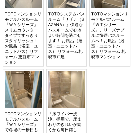
TOTOマンションリ
TOTOシステムバス
TOTOマンションリ
モデルバスルーム
ルーム『サザナ（S
モデルバスルーム
『ＷＹシリーズ』
AZANA）』快適な
『ＷＴシリー
スリムカウンター
バスルームで心地
ズ』、リーズナブ
タイプですっきり
よい時間を過ごせ
ルに快適バスルー
スタイリッシュ！
ます！ お風呂（浴
ムへ！お風呂（浴
お風呂（浴室・ユ
室・ユニットバ
室・ユニットバ
ニットバス）リフ
ス） リフォーム札
ス）リフォーム 札
ォーム 恵庭市マン
幌市戸建
幌市マンション
ション
TOTOマンションリ
「床ワイパー洗
モデルバスルーム
浄」採用で、床ま
『ＷＹシリーズ』
わりのきれいが続
で冬場の一歩目も
くから毎日嬉し