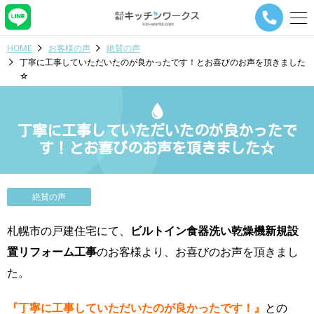
メ
ニ
ュ
HOME
お客様の声
絶賛の声
ー
丁寧に工事していただいたのが良かったです！とお喜びのお声を頂きました
ナ
☆
ビ
ゲ
ー
シ
丁寧に工事していただいたのが良かったで
ョ
す！とお喜びのお声を頂きました☆
ン
ボ
タ
ン
絶賛の声
札幌市の戸建住宅にて、
ビルトイン食器洗い乾燥機新規設
置リフォーム工事
のお客様より、お喜びのお声を頂きまし
た。
『丁寧に工事していただいたのが良かったです！』
との