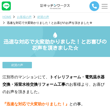
メ
ニ
ュ
HOME
お客様の声
絶賛の声
ー
迅速な対応で大変助かりました！とお喜びのお声を頂きました☆
ナ
ビ
ゲ
ー
迅速な対応で大変助かりました！とお喜びの
シ
お声を頂きました☆
ョ
ン
ボ
タ
絶賛の声
ン
江別市のマンションにて、
トイレリフォーム・電気温水器
交換・浴室水栓交換リフォーム工事
のお客様より、お喜び
のお声を頂きました。
『迅速な対応で大変助かりました！』
との事。