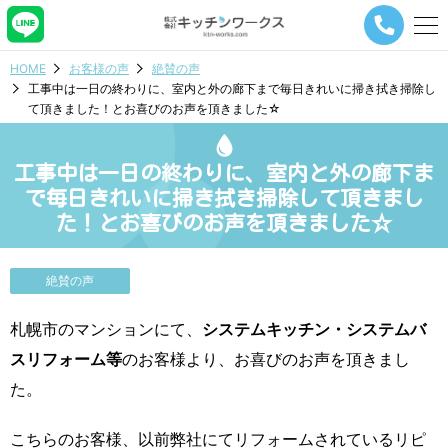
メ
ニ
ュ
HOME
お客様の声
絶賛の声
ー
工事中は一日の終わりに、室内と外の廊下まで毎日きれいに掃き拭き掃除し
ナ
て頂きました！とお喜びのお声を頂きました☆
ビ
ゲ
ー
工事中は一日の終わりに、室内と外の廊下ま
シ
ョ
で毎日きれいに掃き拭き掃除して頂きまし
ン
た！とお喜びのお声を頂きました☆
ボ
タ
ン
絶賛の声
札幌市のマンションにて、
システムキッチン・システムバ
スリフォーム等
のお客様より、お喜びのお声を頂きまし
た。
こちらのお客様、以前弊社にてリフォームされているリピ