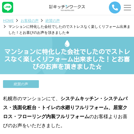
メ
ニ
ュ
HOME
お客様の声
絶賛の声
ー
マンションに特化した会社でしたのでストレスなく楽しくリフォーム出来ま
ナ
した！とお喜びのお声を頂きました☆
ビ
ゲ
ー
マンションに特化した会社でしたのでストレ
シ
ョ
スなく楽しくリフォーム出来ました！とお喜
ン
びのお声を頂きました☆
ボ
タ
ン
絶賛の声
札幌市のマンションにて、
システムキッチン・システムバ
ス・洗面化粧台・トイレの水廻りフルリフォーム、居室ク
ロス・フローリング内装フルリフォーム
のお客様よりお喜
びのお声をいただきました。