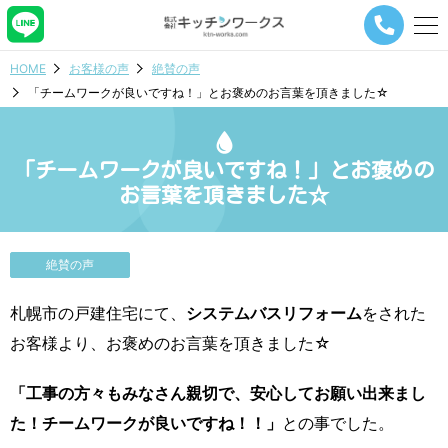
メ
ニ
ュ
HOME
お客様の声
絶賛の声
ー
「チームワークが良いですね！」とお褒めのお言葉を頂きました☆
ナ
ビ
ゲ
ー
「チームワークが良いですね！」とお褒めの
シ
お言葉を頂きました☆
ョ
ン
ボ
タ
絶賛の声
ン
札幌市の戸建住宅にて、
システムバスリフォーム
をされた
お客様より、お褒めのお言葉を頂きました☆
「工事の方々もみなさん親切で、安心してお願い出来まし
た！チームワークが良いですね！！」
との事でした。