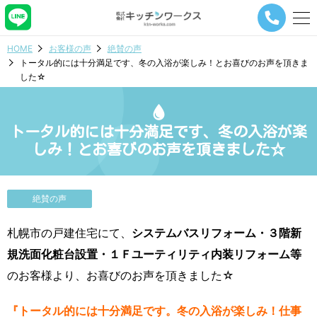
メ
ニ
ュ
HOME
お客様の声
絶賛の声
ー
トータル的には十分満足です、冬の入浴が楽しみ！とお喜びのお声を頂きま
ナ
した☆
ビ
ゲ
ー
シ
トータル的には十分満足です、冬の入浴が楽
ョ
しみ！とお喜びのお声を頂きました☆
ン
ボ
タ
ン
絶賛の声
札幌市の戸建住宅にて、
システムバスリフォーム・３階新
規洗面化粧台設置・１Ｆユーティリティ内装リフォーム等
のお客様より、お喜びのお声を頂きました☆
『トータル的には十分満足です。冬の入浴が楽しみ！仕事