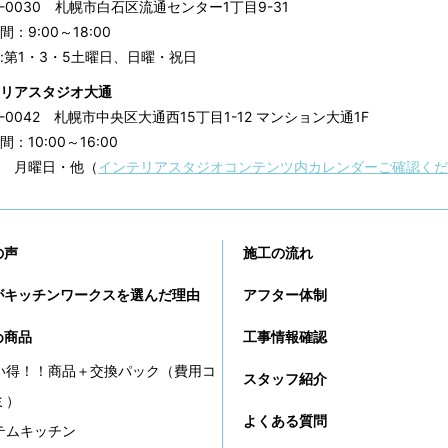
3-0030
札幌市白石区流通センター1丁目9-31
：9:00～18:00
:第1・3・5土曜日、日曜・祝日
リアスタジオ大通
0-0042
札幌市中央区大通西15丁目1-12 マンション大通1F
：10:00～16:00
 月曜日・他（
インテリアスタジオコンテンツ内カレンダーご確認くだ
の声
施工の流れ
がキッチンワークスを選んだ理由
アフター体制
め商品
工事情報確認
い得！！商品＋交換パック（費用コ
スタッフ紹介
ミ）
よくある質問
テムキッチン