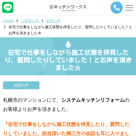
メ
ニ
ュ
HOME
お客様の声
絶賛の声
ー
在宅で仕事をしながら施工状態を拝見したり、質問したりしていました！と
ナ
お声を頂きました☆
ビ
ゲ
ー
在宅で仕事をしながら施工状態を拝見した
シ
ョ
り、質問したりしていました！とお声を頂き
ン
ました☆
ボ
タ
ン
絶賛の声
札幌市のマンションにて、
システムキッチンリフォーム
の
お客様よりお声を頂きました。
『在宅で仕事をしながら施工状態を拝見したり、質問した
りしていました。担当頂いた御三方の会話も耳に入りまし