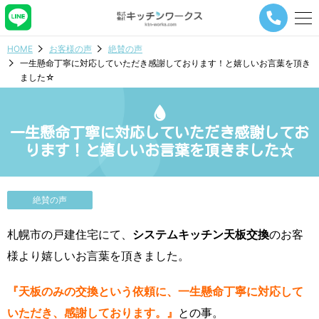
メ
ニ
ュ
HOME
お客様の声
絶賛の声
ー
一生懸命丁寧に対応していただき感謝しております！と嬉しいお言葉を頂き
ナ
ました☆
ビ
ゲ
ー
シ
一生懸命丁寧に対応していただき感謝してお
ョ
ります！と嬉しいお言葉を頂きました☆
ン
ボ
タ
ン
絶賛の声
札幌市の戸建住宅にて、
システムキッチン天板交換
のお客
様より嬉しいお言葉を頂きました。
『天板のみの交換という依頼に、一生懸命丁寧に対応して
いただき、感謝しております。』
との事。