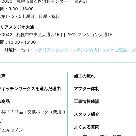
3-0030
札幌市白石区流通センター1丁目9-31
：9:00～18:00
:第1・3・5土曜日、日曜・祝日
リアスタジオ大通
0-0042
札幌市中央区大通西15丁目1-12 マンション大通1F
：10:00～16:00
 月曜日・他（
インテリアスタジオコンテンツ内カレンダーご確認くだ
の声
施工の流れ
がキッチンワークスを選んだ理由
アフター体制
め商品
工事情報確認
い得！！商品＋交換パック（費用コ
スタッフ紹介
ミ）
よくある質問
テムキッチン