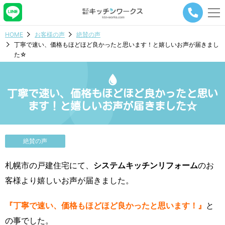
メ
ニ
ュ
HOME
お客様の声
絶賛の声
ー
丁寧で速い、価格もほどほど良かったと思います！と嬉しいお声が届きまし
ナ
た☆
ビ
ゲ
ー
シ
丁寧で速い、価格もほどほど良かったと思い
ョ
ます！と嬉しいお声が届きました☆
ン
ボ
タ
ン
絶賛の声
札幌市の戸建住宅にて、
システムキッチンリフォーム
のお
客様より嬉しいお声が届きました。
『丁寧で速い、価格もほどほど良かったと思います！』
と
の事でした。