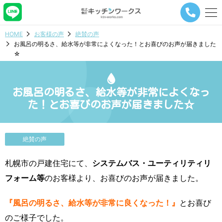
メ
ニ
ュ
HOME
お客様の声
絶賛の声
ー
お風呂の明るさ、給水等が非常によくなった！とお喜びのお声が届きました
ナ
☆
ビ
ゲ
ー
シ
お風呂の明るさ、給水等が非常によくなっ
ョ
た！とお喜びのお声が届きました☆
ン
ボ
タ
ン
絶賛の声
札幌市の戸建住宅にて、
システムバス・ユーティリティリ
フォーム等
のお客様より、お喜びのお声が届きました。
『風呂の明るさ、給水等が非常に良くなった！』
とお喜び
のご様子でした。