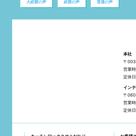
大絶賛の声
絶賛の声
普通の声
本社
〒00
営業時間
定休日
インテ
〒06
営業時間
定休日