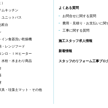
ミ）
よくある質問
テムキッチン
お問合せに関する質問
・ユニットバス
費用・見積り・お支払いに関
化粧台
工事に関する質問
レ
トイン食器洗い乾燥機
施工スタッフ求人情報
扇・レンジフード
新着情報
コンロ・ＩＨヒーター
・水栓・水まわり商品
スタッフのリフォーム工事ブロ
台
器
材
家具・珪藻土マット・その他