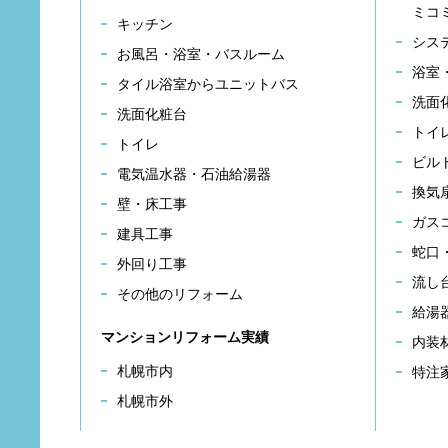
ミコ
キッチン
シス
お風呂・浴室・バスルーム
浴室
タイル浴室からユニットバス
洗面
洗面化粧台
トイ
トイレ
ビル
電気温水器・石油給湯器
換気
壁・床工事
ガス
建具工事
蛇口
外回り工事
流し
その他のリフォーム
給湯
マンションリフォーム実績
内装
札幌市内
特注
札幌市外