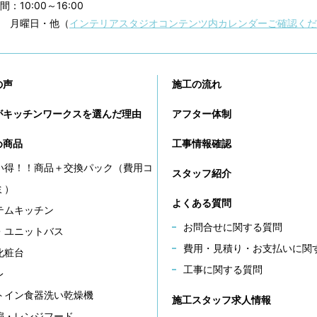
：10:00～16:00
 月曜日・他（
インテリアスタジオコンテンツ内カレンダーご確認くだ
の声
施工の流れ
がキッチンワークスを選んだ理由
アフター体制
め商品
工事情報確認
い得！！商品＋交換パック（費用コ
スタッフ紹介
ミ）
よくある質問
テムキッチン
お問合せに関する質問
・ユニットバス
費用・見積り・お支払いに関
化粧台
工事に関する質問
レ
トイン食器洗い乾燥機
施工スタッフ求人情報
扇・レンジフード