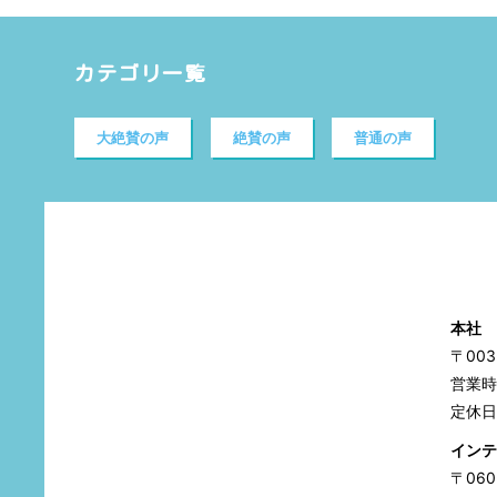
カテゴリ一覧
大絶賛の声
絶賛の声
普通の声
本社
〒00
営業時間
定休日
インテ
〒06