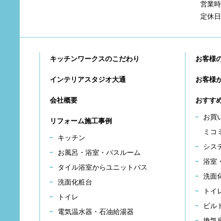
営業時間
定休日
キッチンワークスのこだわり
お客様
インテリアスタジオ大通
お客様
会社概要
おすす
お買
リフォーム施工事例
ミコ
キッチン
シス
お風呂・浴室・バスルーム
浴室
タイル浴室からユニットバス
洗面
洗面化粧台
トイ
トイレ
ビル
電気温水器・石油給湯器
換気