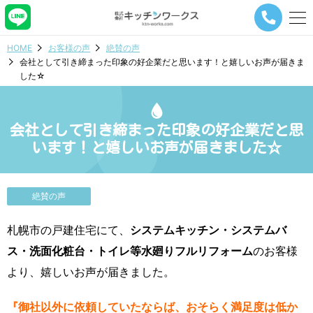
メ
ニ
ュ
HOME
お客様の声
絶賛の声
ー
会社として引き締まった印象の好企業だと思います！と嬉しいお声が届きま
ナ
した☆
ビ
ゲ
ー
シ
会社として引き締まった印象の好企業だと思
ョ
います！と嬉しいお声が届きました☆
ン
ボ
タ
ン
絶賛の声
札幌市の戸建住宅にて、
システムキッチン・システムバ
ス・洗面化粧台・トイレ等水廻りフルリフォーム
のお客様
より、嬉しいお声が届きました。
『御社以外に依頼していたならば、おそらく満足度は低か