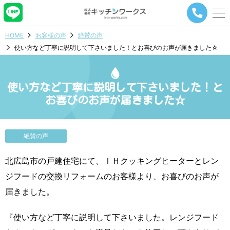
メ
ニ
ュ
HOME
お客様の声
絶賛の声
ー
使い方など丁寧に説明して下さいました！とお喜びのお声が届きました☆
ナ
ビ
ゲ
ー
使い方など丁寧に説明して下さいました！と
シ
お喜びのお声が届きました☆
ョ
ン
ボ
タ
絶賛の声
ン
北広島市の戸建住宅にて、ＩＨクッキングヒーターとレン
ジフードの交換リフォームのお客様より、お喜びのお声が
届きました。
『使い方など丁寧に説明して下さいました。レンジフード