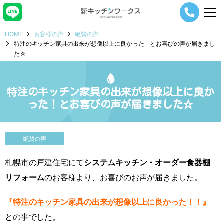
メ
ニ
ュ
HOME
お客様の声
絶賛の声
ー
特注のキッチン家具の出来が想像以上に良かった！とお喜びの声が届きまし
ナ
た☆
ビ
ゲ
ー
シ
特注のキッチン家具の出来が想像以上に良か
ョ
った！とお喜びの声が届きました☆
ン
ボ
タ
ン
絶賛の声
札幌市の戸建住宅にて
システムキッチン・オーダー食器棚
リフォーム
のお客様より、お喜びのお声が届きました。
『特注のキッチン家具の出来が想像以上に良かった！！』
との事でした。