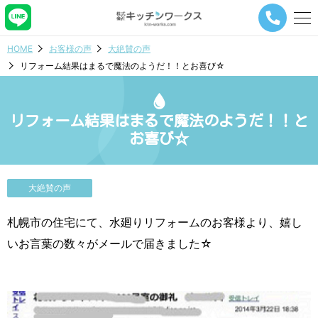
メ
ニ
ュ
HOME
お客様の声
大絶賛の声
ー
リフォーム結果はまるで魔法のようだ！！とお喜び☆
ナ
ビ
ゲ
ー
リフォーム結果はまるで魔法のようだ！！と
シ
お喜び☆
ョ
ン
ボ
タ
大絶賛の声
ン
札幌市の住宅にて、水廻りリフォームのお客様より、嬉し
いお言葉の数々がメールで届きました☆