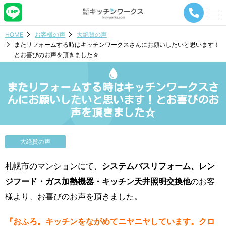
メ
ニ
ュ
HOME
お客様の声
大絶賛の声
ー
またリフォームする時はキッチンワークスさんにお願いしたいと思います！
ナ
とお喜びのお声を頂きました☆
ビ
ゲ
ー
またリフォームする時はキッチンワークスさ
シ
ョ
んにお願いしたいと思います！とお喜びのお
ン
声を頂きました☆
ボ
タ
ン
大絶賛の声
札幌市のマンションにて、
システムバスリフォーム、レン
ジフード・ガス加熱機器・キッチン天井照明交換他
のお客
様より、お喜びのお声を頂きました。
『おふろ。キッチンをながめてニヤニヤしています。クロ