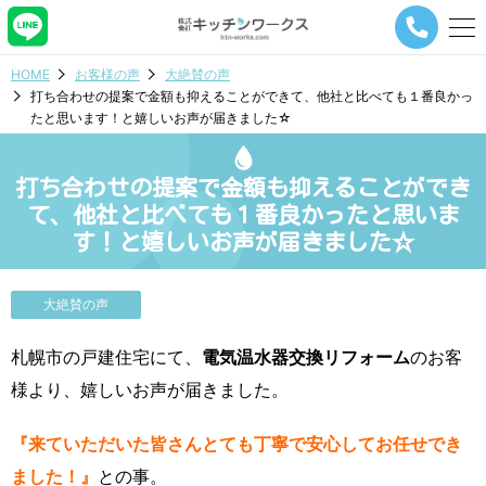
メ
ニ
ュ
HOME
お客様の声
大絶賛の声
ー
打ち合わせの提案で金額も抑えることができて、他社と比べても１番良かっ
ナ
たと思います！と嬉しいお声が届きました☆
ビ
ゲ
ー
打ち合わせの提案で金額も抑えることができ
シ
ョ
て、他社と比べても１番良かったと思いま
ン
す！と嬉しいお声が届きました☆
ボ
タ
ン
大絶賛の声
札幌市の戸建住宅にて、
電気温水器交換リフォーム
のお客
様より、嬉しいお声が届きました。
『来ていただいた皆さんとても丁寧で安心してお任せでき
ました！』
との事。