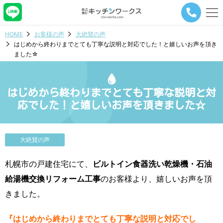
メ
ニ
ュ
HOME
お客様の声
大絶賛の声
ー
はじめから終わりまでとても丁寧な説明と対応でした！と嬉しいお声を頂き
ナ
ました☆
ビ
ゲ
ー
シ
はじめから終わりまでとても丁寧な説明と対
ョ
応でした！と嬉しいお声を頂きました☆
ン
ボ
タ
ン
大絶賛の声
札幌市の戸建住宅にて、
ビルトイン食器洗い乾燥機・石油
給湯機交換リフォーム工事
のお客様より、嬉しいお声を頂
きました。
『はじめから終わりまでとても丁寧な説明と対応でし