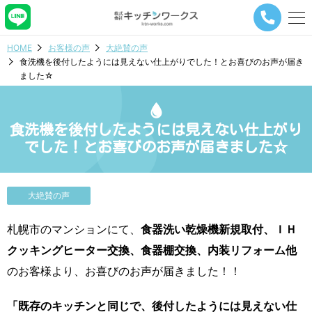
メ
ニ
ュ
HOME
お客様の声
大絶賛の声
ー
食洗機を後付したようには見えない仕上がりでした！とお喜びのお声が届き
ナ
ました☆
ビ
ゲ
ー
シ
食洗機を後付したようには見えない仕上がり
ョ
でした！とお喜びのお声が届きました☆
ン
ボ
タ
ン
大絶賛の声
札幌市のマンションにて、
食器洗い乾燥機新規取付、ＩＨ
クッキングヒーター交換、食器棚交換、内装リフォーム他
のお客様より、お喜びのお声が届きました！！
「既存のキッチンと同じで、後付したようには見えない仕