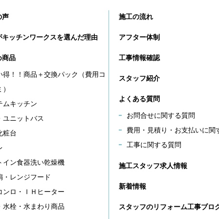
の声
施工の流れ
がキッチンワークスを選んだ理由
アフター体制
め商品
工事情報確認
い得！！商品＋交換パック（費用コ
スタッフ紹介
ミ）
よくある質問
テムキッチン
お問合せに関する質問
・ユニットバス
費用・見積り・お支払いに関
化粧台
工事に関する質問
レ
トイン食器洗い乾燥機
施工スタッフ求人情報
扇・レンジフード
新着情報
コンロ・ＩＨヒーター
・水栓・水まわり商品
スタッフのリフォーム工事ブロ