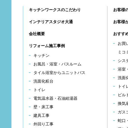
キッチンワークスのこだわり
お客様
インテリアスタジオ大通
お客様
会社概要
おすす
お買
リフォーム施工事例
ミコ
キッチン
シス
お風呂・浴室・バスルーム
浴室
タイル浴室からユニットバス
洗面
洗面化粧台
トイ
トイレ
ビル
電気温水器・石油給湯器
換気
壁・床工事
ガス
建具工事
蛇口
外回り工事