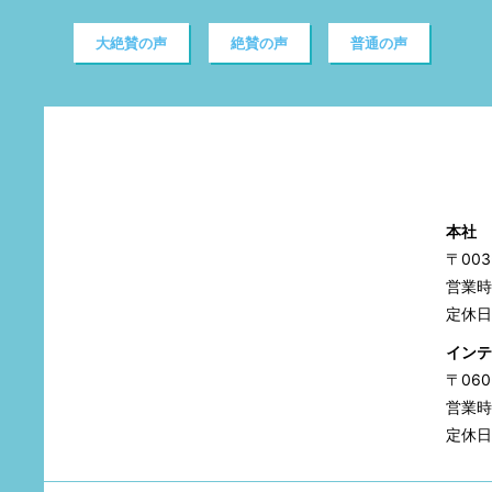
大絶賛の声
絶賛の声
普通の声
本社
〒00
営業時間
定休日
インテ
〒06
営業時間
定休日