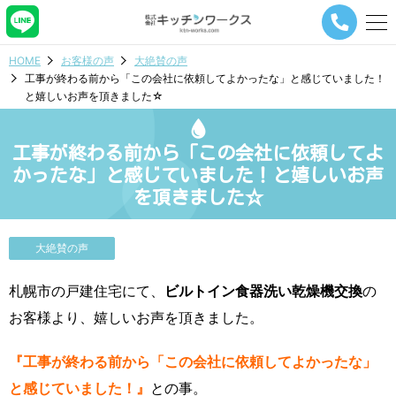
メ
ニ
ュ
HOME
お客様の声
大絶賛の声
ー
工事が終わる前から「この会社に依頼してよかったな」と感じていました！
ナ
と嬉しいお声を頂きました☆
ビ
ゲ
ー
工事が終わる前から「この会社に依頼してよ
シ
ョ
かったな」と感じていました！と嬉しいお声
ン
を頂きました☆
ボ
タ
ン
大絶賛の声
札幌市の戸建住宅にて、
ビルトイン食器洗い乾燥機交換
の
お客様より、嬉しいお声を頂きました。
『工事が終わる前から「この会社に依頼してよかったな」
と感じていました！』
との事。