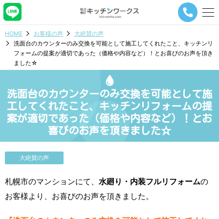
メ
ニ
ュ
HOME
お客様の声
大絶賛の声
ー
洗面台のカウンターのみ交換を可能として施工してくれたこと、キッチンリ
ナ
フォームの提案が適切であった（価格や内容など）！とお喜びのお声を頂き
ビ
ました☆
ゲ
ー
シ
洗面台のカウンターのみ交換を可能として施
ョ
ン
工してくれたこと、キッチンリフォームの提
ボ
案が適切であった（価格や内容など）！とお
タ
喜びのお声を頂きました☆
ン
大絶賛の声
札幌市のマンションにて、
水廻り・内装フルリフォーム
の
お客様より、お喜びのお声を頂きました。