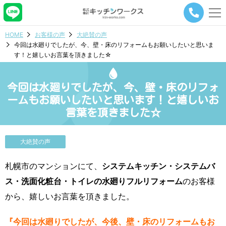
メ
ニ
ュ
HOME
お客様の声
大絶賛の声
ー
今回は水廻りでしたが、今、壁・床のリフォームもお願いしたいと思いま
ナ
す！と嬉しいお言葉を頂きました☆
ビ
ゲ
ー
今回は水廻りでしたが、今、壁・床のリフォ
シ
ョ
ームもお願いしたいと思います！と嬉しいお
ン
言葉を頂きました☆
ボ
タ
ン
大絶賛の声
札幌市のマンションにて、
システムキッチン・システムバ
ス・洗面化粧台・トイレの水廻りフルリフォーム
のお客様
から、嬉しいお言葉を頂きました。
『今回は水廻りでしたが、今後、壁・床のリフォームもお