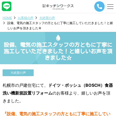
メ
ニ
ュ
HOME
お客様の声
大絶賛の声
ー
設備、電気の施工スタッフの方ともに丁寧に施工していただきました！と嬉
ナ
しいお声を頂きました☆
ビ
ゲ
ー
設備、電気の施工スタッフの方ともに丁寧に
シ
ョ
施工していただきました！と嬉しいお声を頂
ン
きました☆
ボ
タ
ン
大絶賛の声
札幌市の戸建住宅にて、
ドイツ・ボッシュ（BOSCH）食器
洗い機新規設置リフォーム
のお客様より、嬉しいお声を頂
きました。
『設備、電気の施工スタッフの方ともに丁寧に施工してい