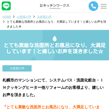
メ
ニ
ュ
HOME
お客様の声
大絶賛の声
ー
とても素敵な洗面所とお風呂になり、大満足しています！と嬉しいお声を頂
ナ
きました☆
ビ
ゲ
ー
シ
とても素敵な洗面所とお風呂になり、大満足
ョ
しています！と嬉しいお声を頂きました☆
ン
ボ
タ
ン
大絶賛の声
札幌市のマンションにて、システムバス・洗面化粧台・Ｉ
Ｈクッキングヒーター他リフォームのお客様より、嬉しい
お声を頂きました。
『とても素敵な洗面所とお風呂になり、大満足していま