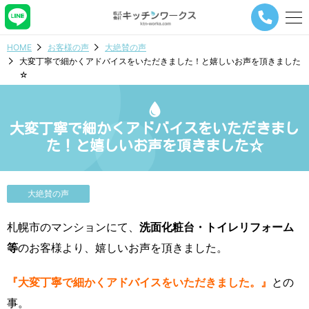
メ
ニ
ュ
HOME
お客様の声
大絶賛の声
ー
大変丁寧で細かくアドバイスをいただきました！と嬉しいお声を頂きました
ナ
☆
ビ
ゲ
ー
シ
大変丁寧で細かくアドバイスをいただきまし
ョ
た！と嬉しいお声を頂きました☆
ン
ボ
タ
ン
大絶賛の声
札幌市のマンションにて、
洗面化粧台・トイレリフォーム
等
のお客様より、嬉しいお声を頂きました。
『大変丁寧で細かくアドバイスをいただきました。』
との
事。