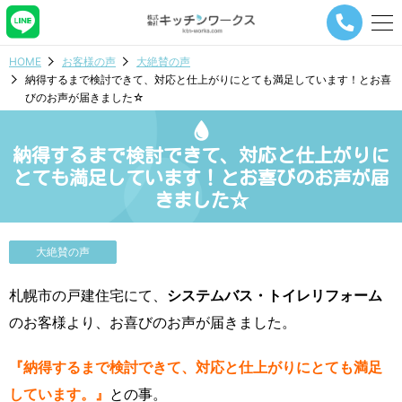
メ
ニ
ュ
HOME
お客様の声
大絶賛の声
ー
納得するまで検討できて、対応と仕上がりにとても満足しています！とお喜
ナ
びのお声が届きました☆
ビ
ゲ
ー
納得するまで検討できて、対応と仕上がりに
シ
ョ
とても満足しています！とお喜びのお声が届
ン
きました☆
ボ
タ
ン
大絶賛の声
札幌市の戸建住宅にて、
システムバス・トイレリフォーム
のお客様より、お喜びのお声が届きました。
『納得するまで検討できて、対応と仕上がりにとても満足
しています。』
との事。