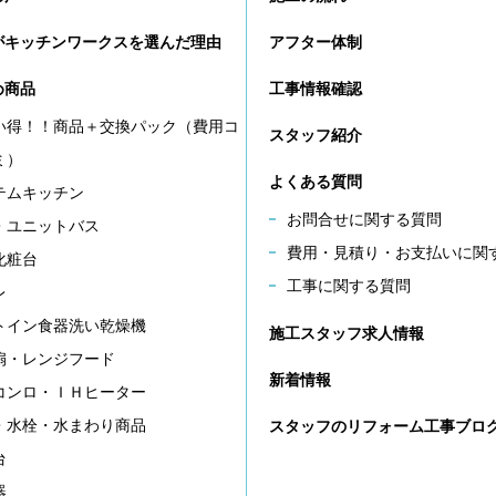
がキッチンワークスを選んだ理由
アフター体制
め商品
工事情報確認
い得！！商品＋交換パック（費用コ
スタッフ紹介
ミ）
よくある質問
テムキッチン
お問合せに関する質問
・ユニットバス
費用・見積り・お支払いに関
化粧台
工事に関する質問
レ
トイン食器洗い乾燥機
施工スタッフ求人情報
扇・レンジフード
新着情報
コンロ・ＩＨヒーター
・水栓・水まわり商品
スタッフのリフォーム工事ブロ
台
器