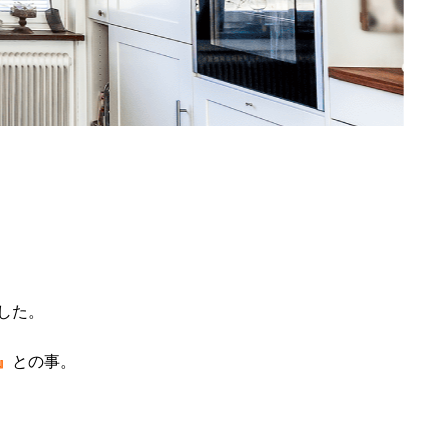
した。
』
との事。