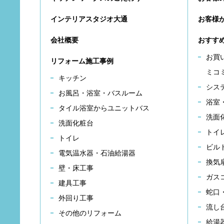
インテリアスタジオ大通
お客様
会社概要
おすす
お買
リフォーム施工事例
ミコ
キッチン
シス
お風呂・浴室・バスルーム
浴室
タイル浴室からユニットバス
洗面
洗面化粧台
トイ
トイレ
ビル
電気温水器・石油給湯器
換気
壁・床工事
ガス
建具工事
蛇口
外回り工事
流し
その他のリフォーム
給湯