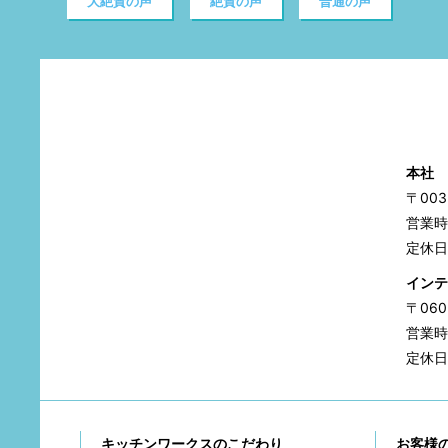
大絶賛の声
絶賛の声
普通の声
本社
〒00
営業時間
定休日
インテ
〒06
営業時間
定休日
キッチンワークスのこだわり
お客様