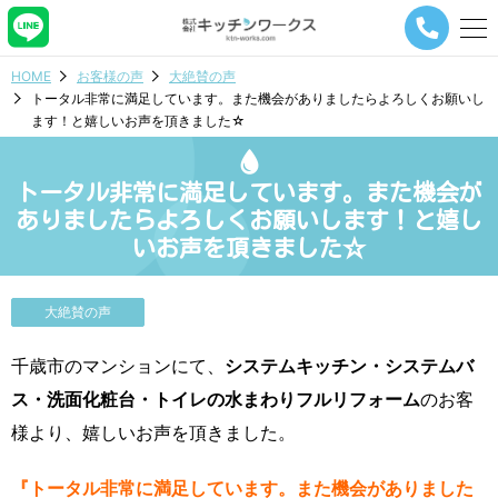
メ
ニ
ュ
HOME
お客様の声
大絶賛の声
ー
トータル非常に満足しています。また機会がありましたらよろしくお願いし
ナ
ます！と嬉しいお声を頂きました☆
ビ
ゲ
ー
トータル非常に満足しています。また機会が
シ
ョ
ありましたらよろしくお願いします！と嬉し
ン
いお声を頂きました☆
ボ
タ
ン
大絶賛の声
千歳市のマンションにて、
システムキッチン・システムバ
ス・洗面化粧台・トイレの水まわりフルリフォーム
のお客
様より、嬉しいお声を頂きました。
『トータル非常に満足しています。また機会がありました