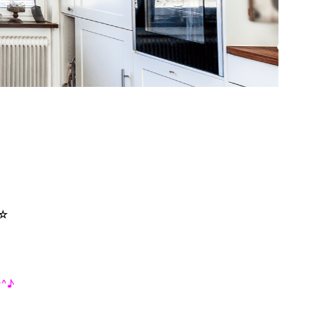
☆
^^♪