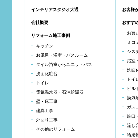
インテリアスタジオ大通
お客様
会社概要
おすす
お買
リフォーム施工事例
ミコ
キッチン
シス
お風呂・浴室・バスルーム
浴室
タイル浴室からユニットバス
洗面
洗面化粧台
トイ
トイレ
ビル
電気温水器・石油給湯器
換気
壁・床工事
ガス
建具工事
蛇口
外回り工事
流し
その他のリフォーム
給湯