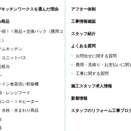
がキッチンワークスを選んだ理由
アフター体制
め商品
工事情報確認
い得！！商品＋交換パック（費用コ
スタッフ紹介
ミ）
よくある質問
テムキッチン
お問合せに関する質問
・ユニットバス
費用・見積り・お支払いに関
化粧台
工事に関する質問
レ
トイン食器洗い乾燥機
施工スタッフ求人情報
扇・レンジフード
新着情報
コンロ・ＩＨヒーター
・水栓・水まわり商品
スタッフのリフォーム工事ブロ
台
器