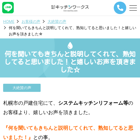
メ
ニ
ュ
HOME
お客様の声
大絶賛の声
ー
何を聞いてもきちんと説明してくれて、熟知してると思いました！と嬉しい
ナ
お声を頂きました☆
ビ
ゲ
ー
何を聞いてもきちんと説明してくれて、熟知
シ
ョ
してると思いました！と嬉しいお声を頂きま
ン
した☆
ボ
タ
ン
大絶賛の声
札幌市の戸建住宅にて、
システムキッチンリフォーム等
の
お客様より、嬉しいお声を頂きました。
『何を聞いてもきちんと説明してくれて、熟知してると思
いました！』
との事。